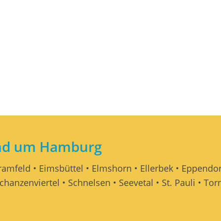
und um Hamburg
Bramfeld • Eimsbüttel • Elmshorn • Ellerbek • Eppendor
chanzenviertel • Schnelsen • Seevetal • St. Pauli • T