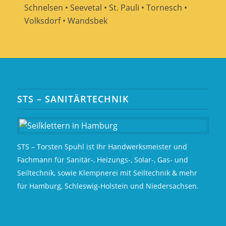
Schnelsen • Seevetal • St. Pauli • Tornesch •
Volksdorf • Wandsbek
STS – SANITÄRTECHNIK
STS – Torsten Spuhl ist Ihr Handwerksmeister und
Fachmann für Sanitär-, Heizungs-, Solar-, Gas- und
Seiltechnik, sowie Klempnerei mit Seiltechnik & mehr
für Hamburg, Schleswig-Holstein und Niedersachsen.