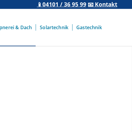
📱04101 / 36 95 99
📧 Kontakt
pnerei & Dach
Solartechnik
Gastechnik