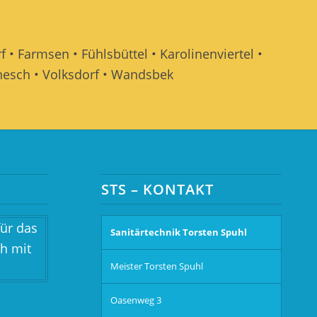
f • Farmsen • Fühlsbüttel • Karolinenviertel •
ornesch • Volksdorf • Wandsbek
STS – KONTAKT
Sanitärtechnik Torsten Spuhl
Meister Torsten Spuhl
Oasenweg 3