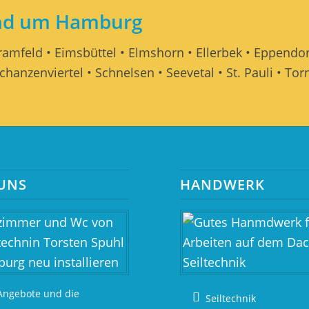
und um Hamburg
Bramfeld • Eimsbüttel • Elmshorn • Ellerbek • Eppendor
chanzenviertel • Schnelsen • Seevetal • St. Pauli • T
UNS
HANDWERK
Angebote und die
Seiltechnik