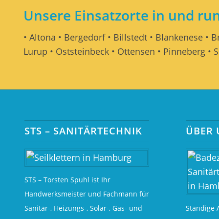
Unsere Einsatzorte in und r
• Altona • Bergedorf • Billstedt • Blankenese • 
Lurup • Oststeinbeck • Ottensen • Pinneberg • S
STS – SANITÄRTECHNIK
ÜBER 
STS – Torsten Spuhl ist Ihr
Handwerksmeister und Fachmann für
Sanitär-, Heizungs-, Solar-, Gas- und
Ständige 