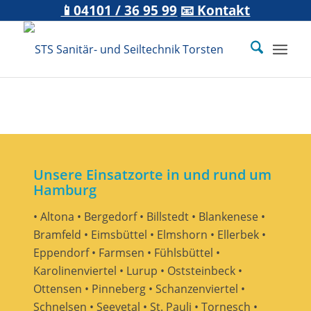
📱04101 / 36 95 99
📧 Kontakt
Unsere Einsatzorte in und rund um
Hamburg
• Altona • Bergedorf • Billstedt • Blankenese •
Bramfeld • Eimsbüttel • Elmshorn • Ellerbek •
Eppendorf • Farmsen • Fühlsbüttel •
Karolinenviertel • Lurup • Oststeinbeck •
Ottensen • Pinneberg • Schanzenviertel •
Schnelsen • Seevetal • St. Pauli • Tornesch •