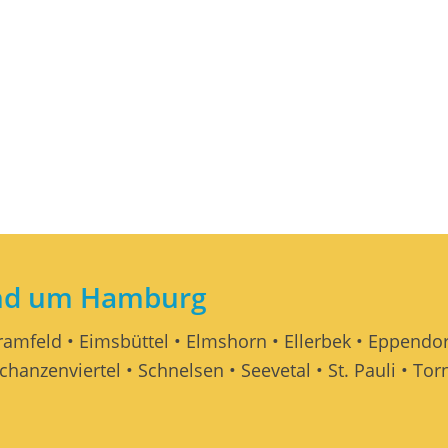
und um Hamburg
Bramfeld • Eimsbüttel • Elmshorn • Ellerbek • Eppendor
chanzenviertel • Schnelsen • Seevetal • St. Pauli • T