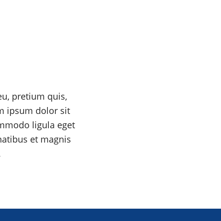
eu, pretium quis,
 ipsum dolor sit
ommodo ligula eget
atibus et magnis
.