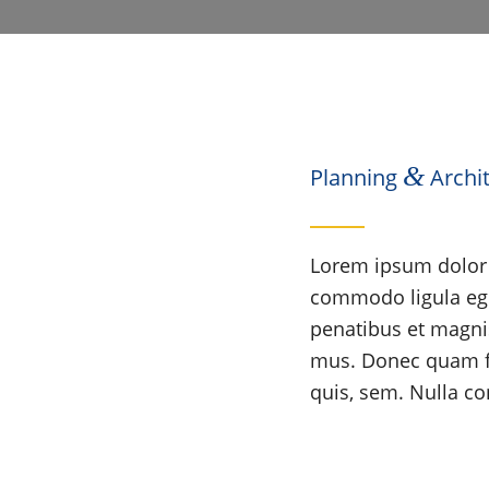
&
Planning
Archi
Lorem ipsum dolor s
commodo ligula eg
penatibus et magnis
mus. Donec quam fel
quis, sem. Nulla c