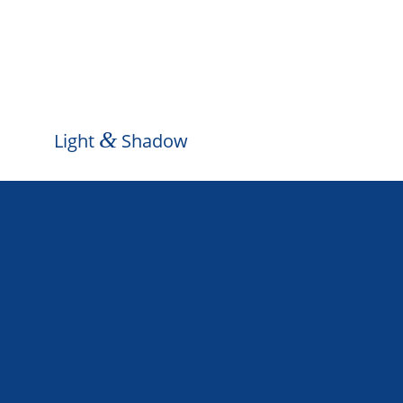
&
Light
Shadow
Donec quam felis, ultricies nec, pellentesque 
sem. Nulla consequat massa quis enim. Lorem
amet, consectetuer adipiscing elit. Aenean c
dolor. Aenean massa. Cum sociis natoque pen
dis parturient montes, nascetur ridiculus mus